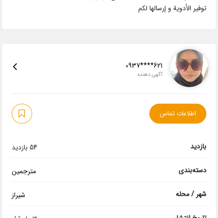
توفير الأدوية و إرسالها لکم
0937****621
آگهی دهنده
اطلاعات تماس
بازدید
54 بازدید
دسته‌بندی
مترجمین
شهر / محله
شیراز
تاریخ انتشار